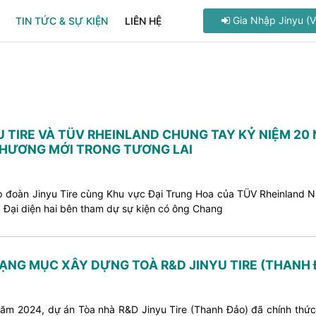
Gia Nhập Jinyu (V
TIN TỨC & SỰ KIỆN
LIÊN HỆ
U TIRE VÀ TÜV RHEINLAND CHUNG TAY KỶ NIỆM 20
CHƯƠNG MỚI TRONG TƯƠNG LAI
 đoàn Jinyu Tire cùng Khu vực Đại Trung Hoa của TÜV Rheinland Nướ
 Đại diện hai bên tham dự sự kiện có ông Chang
 HẠNG MỤC XÂY DỰNG TOÀ R&D JINYU TIRE (THANH
năm 2024, dự án Tòa nhà R&D Jinyu Tire (Thanh Đảo) đã chính thức