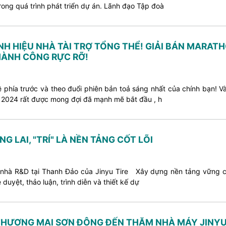
rong quá trình phát triển dự án. Lãnh đạo Tập đoà
NH HIỆU NHÀ TÀI TRỢ TỔNG THỂ! GIẢI BÁN MARAT
THÀNH CÔNG RỰC RỠ!
 phía trước và theo đuổi phiên bản toả sáng nhất của chính bạn! V
2024 rất được mong đợi đã mạnh mẽ bắt đầu , h
 LAI, "TRÍ" LÀ NỀN TẢNG CỐT LÕI
 nhà R&D tại Thanh Đảo của Jinyu Tire Xây dựng nền tảng vững chắ
duyệt, thảo luận, trình diễn và thiết kế dự
THƯƠNG MẠI SƠN ĐÔNG ĐẾN THĂM NHÀ MÁY JINYU