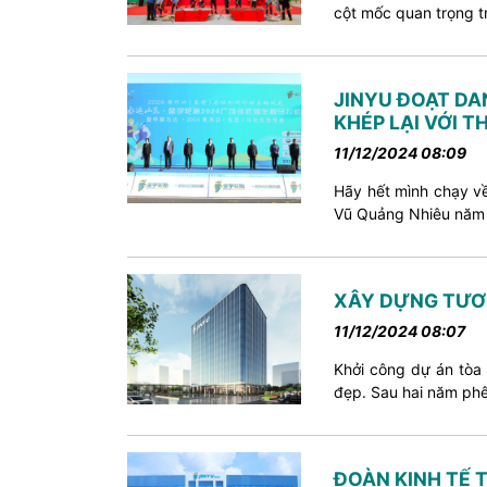
cột mốc quan trọng t
JINYU ĐOẠT DA
KHÉP LẠI VỚI 
11/12/2024 08:09
Hãy hết mình chạy về
Vũ Quảng Nhiêu năm 
XÂY DỰNG TƯƠNG
11/12/2024 08:07
Khởi công dự án tòa
đẹp. Sau hai năm phê 
ĐOÀN KINH TẾ 